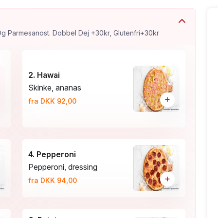
Alle Pizza Er Med Tomatsauce Og Mozzarella Og Parmesanost. Dobbel Dej +30kr, Glutenfri+30kr
2. Hawai
Skinke, ananas
+
fra DKK 92,00
4. Pepperoni
Pepperoni, dressing
+
fra DKK 94,00