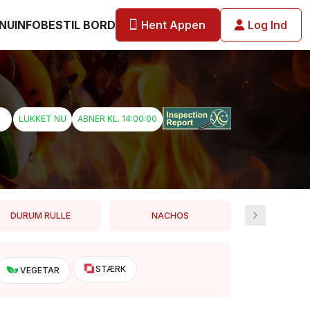
Hent Appen
Log Ind
NU
INFO
BESTIL BORD
LUKKET NU
ABNER KL. 14:00:00
DURUM RULLE
NACHOS
BURRI
STÆRK
VEGETAR