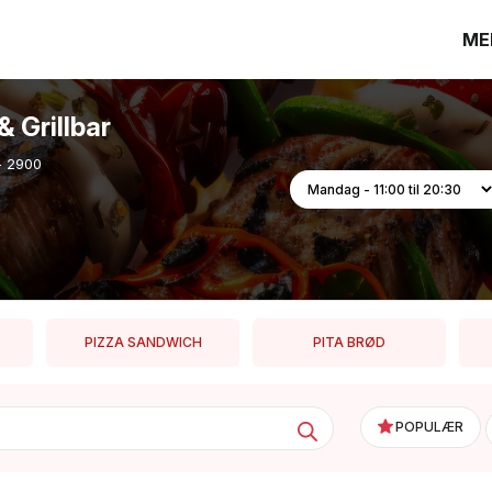
ME
& Grillbar
- 2900
PIZZA SANDWICH
PITA BRØD
POPULÆR