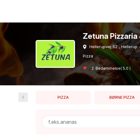
Zetuna Pizzaria 
Hellerupvej 52 , Hellerup 
Pizza
2 Bedømmelse( 5.0 )
KKEVARER
PIZZA
BØRNE PIZZA